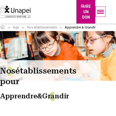
Panneau de gestion des cookies
FAIRE
UN
DON
Agir
Nos établissements
Apprendre & Grandir
N
o
s
établissements
pour
Apprendre
&
Gr
a
ndir