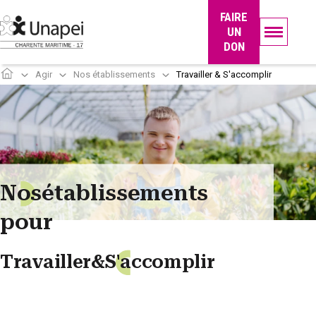
Panneau de gestion des cookies
FAIRE
UN
DON
Agir
Nos établissements
Travailler & S'accomplir
N
o
s
établissements
pour
Travailler
&
S'
a
ccomplir