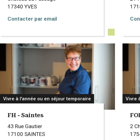
17340
YVES
17
Contacter par email
Con
Vivre à l'année ou en séjour temporaire
Vivre 
FH - Saintes
FO
43 Rue Gautier
2 C
17100
SAINTES
17