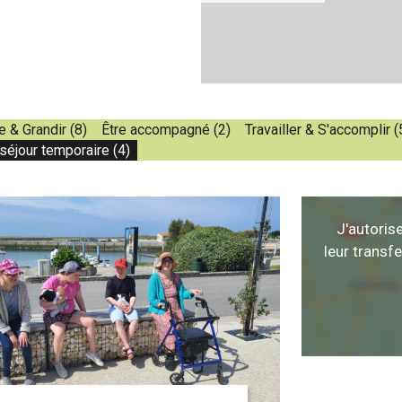
 & Grandir (8)
Être accompagné (2)
Travailler & S'accomplir (
 séjour temporaire (4)
J'autoris
leur transf