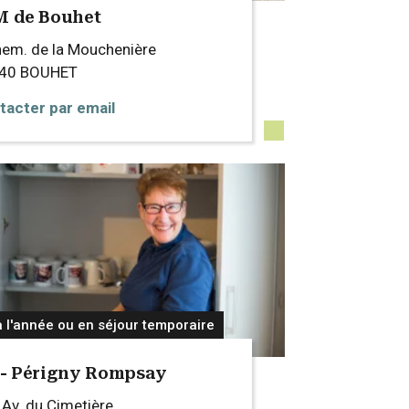
M de Bouhet
hem. de la Mouchenière
540
BOUHET
tacter par email
à l'année ou en séjour temporaire
 - Périgny Rompsay
Av. du Cimetière