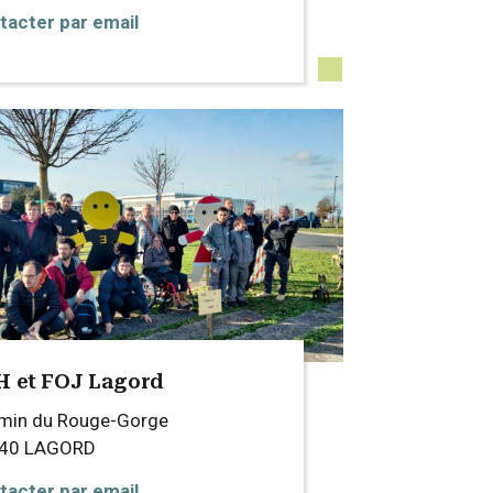
tacter par email
 et FOJ Lagord
min du Rouge-Gorge
140
LAGORD
tacter par email