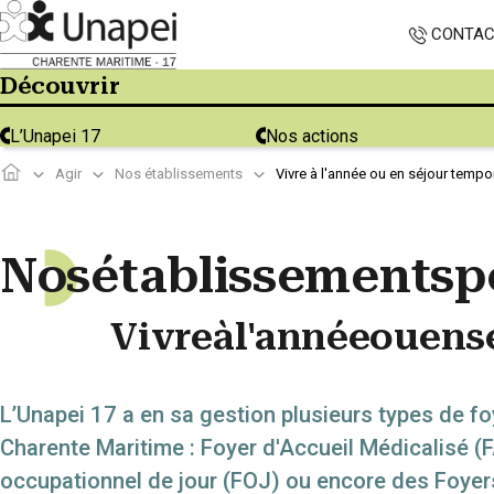
Panneau de gestion des cookies
CONTA
Découvrir
L’Unapei 17
Nos actions
+
Confort
Agir
Nos établissements
Vivre à l'année ou en séjour tempo
N
o
s
établissements
p
Vivre
à
l'année
ou
en
s
L’Unapei 17 a en sa gestion plusieurs types de foy
Charente Maritime : Foyer d'Accueil Médicalisé (
occupationnel de jour (FOJ) ou encore des Foye