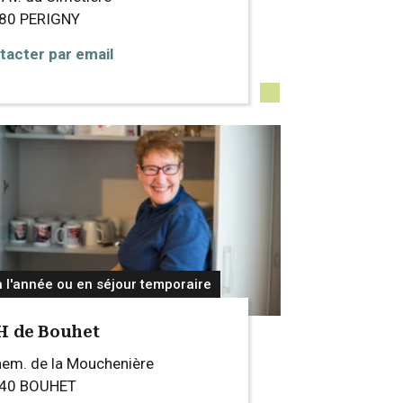
180
PERIGNY
tacter par email
à l'année ou en séjour temporaire
H de Bouhet
hem. de la Mouchenière
540
BOUHET