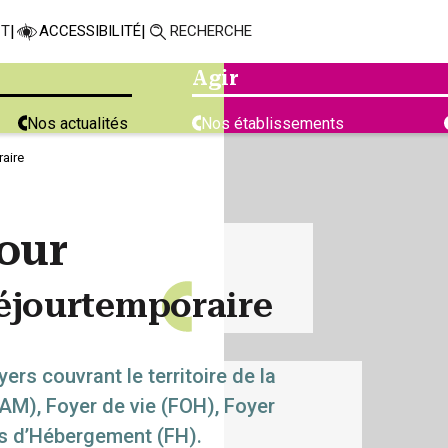
CT
|
ACCESSIBILITÉ
|
RECHERCHE
Agir
Nos actualités
Nos établissements
raire
our
éjour
temp
o
raire
ers couvrant le territoire de la
FAM), Foyer de vie (FOH), Foyer
rs d’Hébergement (FH).