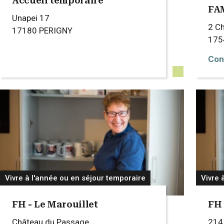
Accueil temporaire
FA
Unapei 17
2 C
17180
PERIGNY
17
Con
Vivre à l'année ou en séjour temporaire
Vivre 
FH - Le Marouillet
FH
Château du Passage
214 