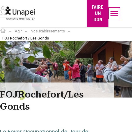
Panneau de gestion des cookies
FAIRE
UN
DON
Agir
Nos établissements
FOJ Rochefort / Les Gonds
FOJ
R
ochefort
/
Les
Gonds
Le Foyer Occupationnel de Jour de